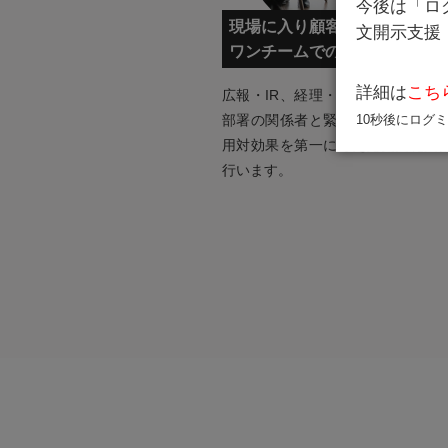
今後は「ロ
現場に入り顧客と
文開示支援
ワンチームでの推進
詳細は
こち
広報・IR、経理・財務をはじめと
部署の関係者と緊密な連携をとり
10秒後にログ
用対効果を第一に考えた英文化支
行います。