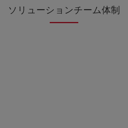
ソリューション
チーム体制
かえで会計アドバイザリー
かえで税理士法人
上場支援コンサルティング
「強い経理」コンサルティング
組織再編コンサルティング
法人税務顧問／税務コンサルティング
内部統制コンサルティング／不正調査
IFRS導入コンサルティング