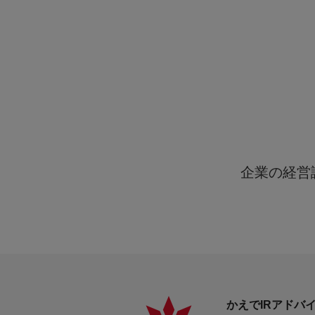
か
ファイ
アドバ
M&A
企業の経営
かえでIRアドバ