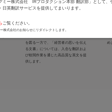
グミー株式会社 IRプロダクション本部 翻訳部」として、
豊富なノウハウと
・日英翻訳サービスを提供してまいります。
事例に基づくサポート
ら
ご覧ください。
する
「事実を伝える文書」については、テ
経
、費
ンプレートを利用した定型化等による
的
ミー株式会社のお知らせにリダイレクトします。
援を
英文化プロセスの効率化とコスト削減
え
を図る一方で、「経営者の思いを伝え
め
る文書」については、入念な翻訳およ
び校閲作業を通じた高品質な英文を提
供します。