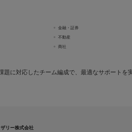
えで
かえ
ナンシャル
コンサル
イザリー
事業承継コン
金融・証券
の仲介業務
不動産
商社
課題に対応したチーム編成で、最適なサポートを
イザリー株式会社