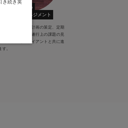
引き続き英
結果に責任を持つ
プロジェクトマネジメント
験に基づく適切な計画の策定、定期
な進捗報告、業務遂行上の課題の見
る化と解決をクライアントと共に進
ます。