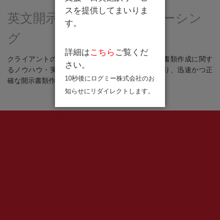
スを提供してまいりま
英文開示書類作成アウトソーシン
す。
グ
詳細は
こちら
ご覧くだ
クライアントのIR部門と緊密に連携し、英文開示書類作成に関す
さい。
るノウハウ・実務経験が豊富な専門スタッフにより、迅速かつ正
10秒後にログミー株式会社のお
確な開示書類作成をお手伝いいたします。
知らせにリダイレクトします。